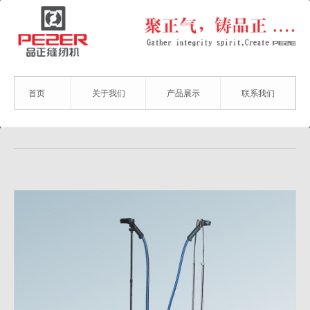
首页
关于我们
产品展示
联系我们
首页
电话：0576-82878658
关于我们
手机：13806576637
产品展示
邮箱：2391086234@qq.com
联系我们
备案号：浙ICP备11062940号