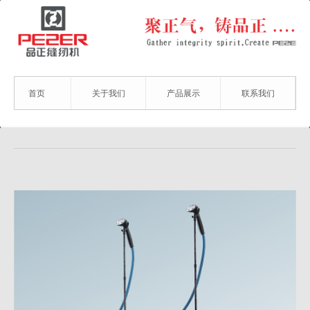
首页
关于我们
产品展示
联系我们
首页
电话：0576-82878658
关于我们
手机：13806576637
产品展示
邮箱：2391086234@qq.com
联系我们
备案号：浙ICP备11062940号