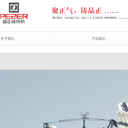
关于我们
产品展示