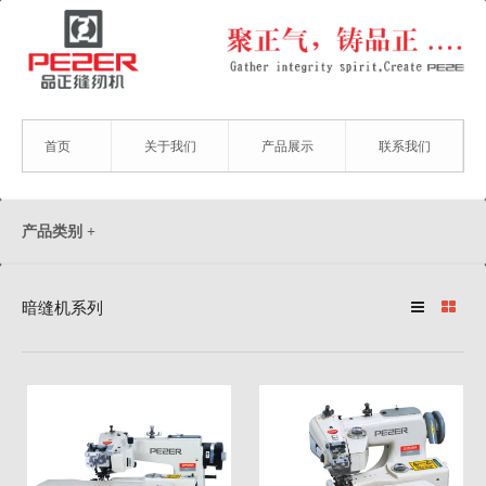
首页
关于我们
产品展示
联系我们
首页
电话：0576-82878658
产品类别
+
关于我们
手机：13806576637
暗缝机系列
产品展示
邮箱：2391086234@qq.com
联系我们
备案号：浙ICP备11062940号