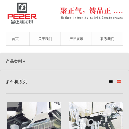
首页
关于我们
产品展示
联系我们
首页
电话：0576-82878658
产品类别
+
关于我们
手机：13806576637
多针机系列
产品展示
邮箱：2391086234@qq.com
联系我们
备案号：浙ICP备11062940号